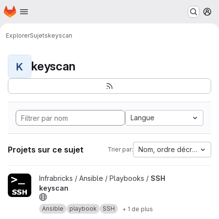
Page d'accueil
Passer au contenu principal
M
Explorer
Sujets
keyscan
keyscan
K
Langue
Projets sur ce sujet
Nom, ordre décroissant
Trier par:
Afficher le projet SSH keyscan
Infrabricks / Ansible / Playbooks /
SSH
keyscan
Ansible
playbook
SSH
+ 1 de plus